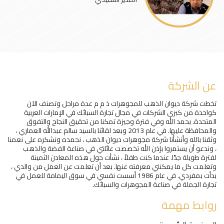
عن الشركة
تخطت شركة ديوان الذهب للمجوهرات ذ م م عدة مراحل وتصنف الآن
كواحدة من كبرى الشركات في مجال تجارة السبائك في الإمارات العربية
المتحدة. بحمد الله وفي فترة وجيزة تمكنا من تحقيق النجاح والتفوق
والمحافظة عليها. في عام 2013 وبعد لقائنا بالسيد سالم عبدالله العماري ،
وثقنا بالله وأنشأنا شركة مجوهرات ديوان الذهب ، نحمده ونشكره على نعمنا
، وندعو أن يستمروا بإذن الله تخصصت عائلتي في صناعة الفضة والذهب
لفترة طويلة جدًا. عندما كنت طفلاً ، نشأت حول هذه المعادن الثمينة
وتعلمت كل ما يمكنني معرفته عنها. بعد أن تعلمت عن العمل من والدي ،
بدأت بمفردي. في عام 1986 أسست نفسي في سوق اليمامة للعمل في
تجارة الجملة في صناعة المجوهرات والسبائك.
روابط مهمة