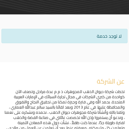
لا توجد خدمة
عن الشركة
تخطت شركة ديوان الذهب للمجوهرات ذ م م عدة مراحل وتصنف الآن
كواحدة من كبرى الشركات في مجال تجارة السبائك في الإمارات العربية
المتحدة. بحمد الله وفي فترة وجيزة تمكنا من تحقيق النجاح والتفوق
والمحافظة عليها. في عام 2013 وبعد لقائنا بالسيد سالم عبدالله العماري ،
وثقنا بالله وأنشأنا شركة مجوهرات ديوان الذهب ، نحمده ونشكره على نعمنا
، وندعو أن يستمروا بإذن الله تخصصت عائلتي في صناعة الفضة والذهب
لفترة طويلة جدًا. عندما كنت طفلاً ، نشأت حول هذه المعادن الثمينة
وتعلمت كل ما يمكنني معرفته عنها. بعد أن تعلمت عن العمل من والدي ،