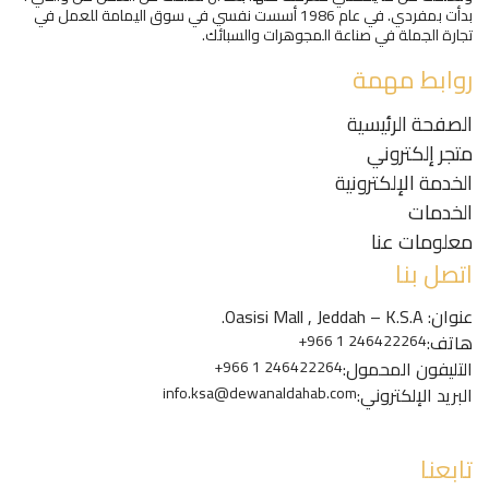
بدأت بمفردي. في عام 1986 أسست نفسي في سوق اليمامة للعمل في
تجارة الجملة في صناعة المجوهرات والسبائك.
روابط مهمة
الصفحة الرئيسية
متجر إلكتروني
الخدمة الإلكترونية
الخدمات
معلومات عنا
اتصل بنا
عنوان: Oasisi Mall , Jeddah – K.S.A.
هاتف:
+966 1 246422264
التليفون المحمول:
+966 1 246422264
البريد الإلكتروني:
info.ksa@dewanaldahab.com
تابعنا