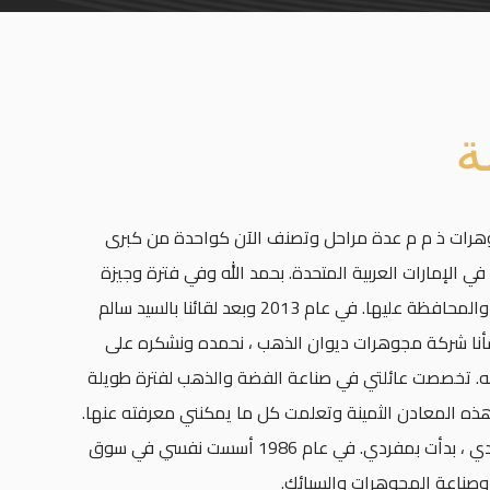
ة
رات ذ م م عدة مراحل وتصنف الآن كواحدة من كبرى
ي الإمارات العربية المتحدة. بحمد الله وفي فترة وجيزة
تمكنا من تحقيق النجاح والتفوق والمحافظة عليها. في عام 2013 وبعد لقائنا بالسيد سالم
أنشأنا شركة مجوهرات ديوان الذهب ، نحمده ونشكره على
الله. تخصصت عائلتي في صناعة الفضة والذهب لفترة طويلة
 هذه المعادن الثمينة وتعلمت كل ما يمكنني معرفته عنها.
بعد أن تعلمت عن العمل من والدي ، بدأت بمفردي. في عام 1986 أسست نفسي في سوق
وصناعة المجوهرات والسبائك.