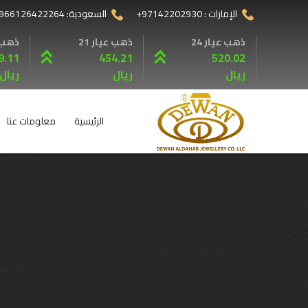
الإمارات :
+97142202930
السعودية:
966126422264
ذهب عيار 24
ذهب عيار 21
ذهب ع
9.11
454.21
520.02
ريال
ريال
ريال
الرئيسية
معلومات عنا