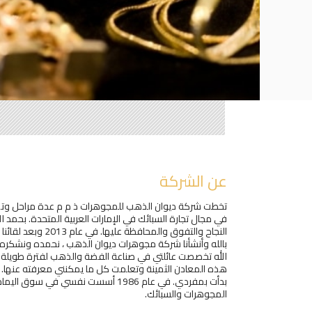
عن الشركة
تخطت شركة ديوان الذهب للمجوهرات ذ م م عدة مراحل وت
في مجال تجارة السبائك في الإمارات العربية المتحدة. بحمد 
النجاح والتفوق والمحافظ
بالله وأنشأنا شركة مجوهرات ديوان الذهب ، نحمده ونشكره ع
الله تخصصت عائلتي في صناعة الفضة والذهب لفترة طويلة جد
هذه المعادن الثمينة وتعلمت كل ما يمكنني معرفته عنها. 
بدأت بمفردي. في عام 1986 أسست نفسي ف
المجوهرات والسبائك.