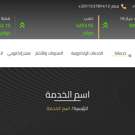
+
مصر:
+201153781413
يار 18
ذهب
فضة
62.13
4253.55
38
دولار
دولار
خدماتنا
الخدمات الإلكترونية
المدونات والأخبار
متجر إلكتروني
ات
اسم الخدمة
الرئيسية
اسم الخدمة