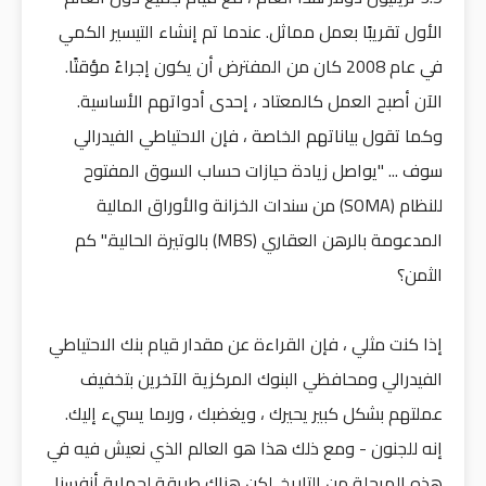
الأول تقريبًا بعمل مماثل. عندما تم إنشاء التيسير الكمي
في عام 2008 كان من المفترض أن يكون إجراءً مؤقتًا.
الآن أصبح العمل كالمعتاد ، إحدى أدواتهم الأساسية.
وكما تقول بياناتهم الخاصة ، فإن الاحتياطي الفيدرالي
سوف ... "يواصل زيادة حيازات حساب السوق المفتوح
للنظام (SOMA) من سندات الخزانة والأوراق المالية
المدعومة بالرهن العقاري (MBS) بالوتيرة الحالية." كم
الثمن؟
إذا كنت مثلي ، فإن القراءة عن مقدار قيام بنك الاحتياطي
الفيدرالي ومحافظي البنوك المركزية الآخرين بتخفيف
عملتهم بشكل كبير يحيرك ، ويغضبك ، وربما يسيء إليك.
إنه للجنون - ومع ذلك هذا هو العالم الذي نعيش فيه في
هذه المرحلة من التاريخ. لكن هناك طريقة لحماية أنفسنا.