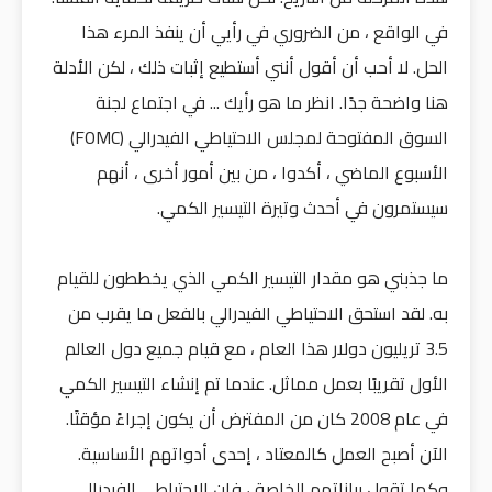
في الواقع ، من الضروري في رأيي أن ينفذ المرء هذا
الحل. لا أحب أن أقول أنني أستطيع إثبات ذلك ، لكن الأدلة
هنا واضحة جدًا. انظر ما هو رأيك ... في اجتماع لجنة
السوق المفتوحة لمجلس الاحتياطي الفيدرالي (FOMC)
الأسبوع الماضي ، أكدوا ، من بين أمور أخرى ، أنهم
سيستمرون في أحدث وتيرة التيسير الكمي.
ما جذبني هو مقدار التيسير الكمي الذي يخططون للقيام
به. لقد استحق الاحتياطي الفيدرالي بالفعل ما يقرب من
3.5 تريليون دولار هذا العام ، مع قيام جميع دول العالم
الأول تقريبًا بعمل مماثل. عندما تم إنشاء التيسير الكمي
في عام 2008 كان من المفترض أن يكون إجراءً مؤقتًا.
الآن أصبح العمل كالمعتاد ، إحدى أدواتهم الأساسية.
وكما تقول بياناتهم الخاصة ، فإن الاحتياطي الفيدرالي