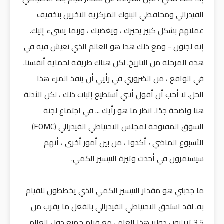
الفيدرالي ومحافظي البنوك المركزية الآخرين بتخفيف
عملتهم بشكل كبير يحيرك ، ويغضبك ، وربما يسيء إليك.
إنه لجنون - ومع ذلك هذا هو العالم الذي نعيش فيه في
هذه المرحلة من التاريخ. لكن هناك طريقة لحماية أنفسنا.
في الواقع ، من الضروري في رأيي أن ينفذ المرء هذا
الحل. لا أحب أن أقول أنني أستطيع إثبات ذلك ، لكن الأدلة
هنا واضحة جدًا. انظر ما هو رأيك ... في اجتماع لجنة
السوق المفتوحة لمجلس الاحتياطي الفيدرالي (FOMC)
الأسبوع الماضي ، أكدوا ، من بين أمور أخرى ، أنهم
سيستمرون في أحدث وتيرة التيسير الكمي.
ما جذبني هو مقدار التيسير الكمي الذي يخططون للقيام
به. لقد استحق الاحتياطي الفيدرالي بالفعل ما يقرب من
3.5 تريليون دولار هذا العام ، مع قيام جميع دول العالم