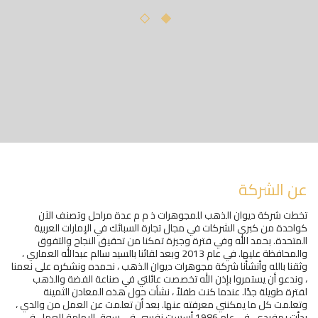
عن الشركة
تخطت شركة ديوان الذهب للمجوهرات ذ م م عدة مراحل وتصنف الآن
كواحدة من كبرى الشركات في مجال تجارة السبائك في الإمارات العربية
المتحدة. بحمد الله وفي فترة وجيزة تمكنا من تحقيق النجاح والتفوق
والمحافظة عليها. في عام 2013 وبعد لقائنا بالسيد سالم عبدالله العماري ،
وثقنا بالله وأنشأنا شركة مجوهرات ديوان الذهب ، نحمده ونشكره على نعمنا
، وندعو أن يستمروا بإذن الله تخصصت عائلتي في صناعة الفضة والذهب
لفترة طويلة جدًا. عندما كنت طفلاً ، نشأت حول هذه المعادن الثمينة
وتعلمت كل ما يمكنني معرفته عنها. بعد أن تعلمت عن العمل من والدي ،
بدأت بمفردي. في عام 1986 أسست نفسي في سوق اليمامة للعمل في