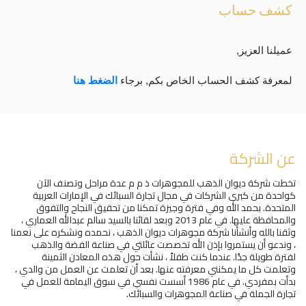
كشف حساب
عميلنا العزيز,
لمعرفة كشف الحساب الخاص بكم, برجاء
الضغط هنا
عن الشركة
تخطت شركة ديوان الذهب للمجوهرات ذ م م عدة مراحل وتصنف الآن
كواحدة من كبرى الشركات في مجال تجارة السبائك في الإمارات العربية
المتحدة. بحمد الله وفي فترة وجيزة تمكنا من تحقيق النجاح والتفوق
والمحافظة عليها. في عام 2013 وبعد لقائنا بالسيد سالم عبدالله العماري ،
وثقنا بالله وأنشأنا شركة مجوهرات ديوان الذهب ، نحمده ونشكره على نعمنا
، وندعو أن يستمروا بإذن الله تخصصت عائلتي في صناعة الفضة والذهب
لفترة طويلة جدًا. عندما كنت طفلاً ، نشأت حول هذه المعادن الثمينة
وتعلمت كل ما يمكنني معرفته عنها. بعد أن تعلمت عن العمل من والدي ،
بدأت بمفردي. في عام 1986 أسست نفسي في سوق اليمامة للعمل في
تجارة الجملة في صناعة المجوهرات والسبائك.