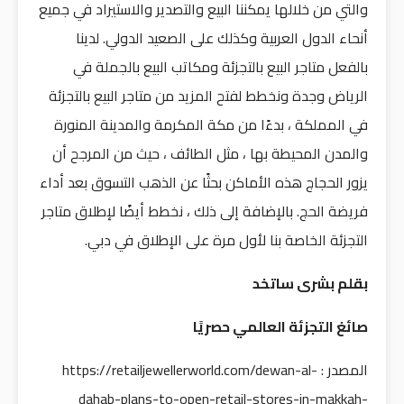
والتي من خلالها يمكننا البيع والتصدير والاستيراد في جميع
أنحاء الدول العربية وكذلك على الصعيد الدولي. لدينا
بالفعل متاجر البيع بالتجزئة ومكاتب البيع بالجملة في
الرياض وجدة ونخطط لفتح المزيد من متاجر البيع بالتجزئة
في المملكة ، بدءًا من مكة المكرمة والمدينة المنورة
والمدن المحيطة بها ، مثل الطائف ، حيث من المرجح أن
يزور الحجاج هذه الأماكن بحثًا عن الذهب التسوق بعد أداء
فريضة الحج. بالإضافة إلى ذلك ، نخطط أيضًا لإطلاق متاجر
التجزئة الخاصة بنا لأول مرة على الإطلاق في دبي.
بقلم بشرى ساتخد
صائغ التجزئة العالمي حصريًا
المصدر : https://retailjewellerworld.com/dewan-al-
dahab-plans-to-open-retail-stores-in-makkah-