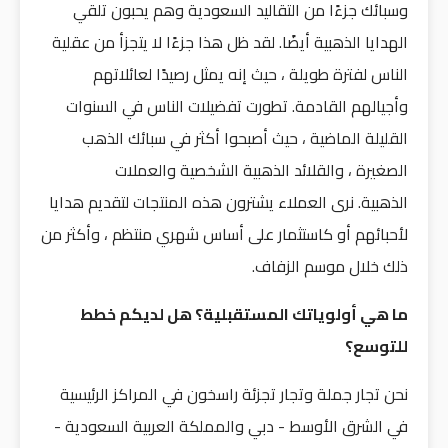
وسبائك جزءًا من التقاليد السعودية وهم يحبون تلقي
الهدايا الذهبية أيضًا. لقد ظل هذا جزءًا لا يتجزأ من عقلية
الناس لفترة طويلة ، حيث إنه يمثل رصيدًا لعائلاتهم
وأجيالهم القادمة. تطورت تفضيلات الناس في السنوات
القليلة الماضية ، حيث أصبحوا أكثر في سبائك الذهب
الصغيرة ، والقلائد الذهبية الشخصية والعملات
الذهبية. نرى العملاء يشترون هذه المنتجات لتقديم هدايا
لأحبائهم أو كاستثمار على أساس شهري منتظم ، وأكثر من
ذلك خلال موسم الزفاف.
ما هي أولوياتك المستقبلية؟ هل لديكم خطط
للتوسع؟
نحن تجار جملة وتجار تجزئة راسخون في المراكز الرئيسية
في الشرق الأوسط - دبي والمملكة العربية السعودية -