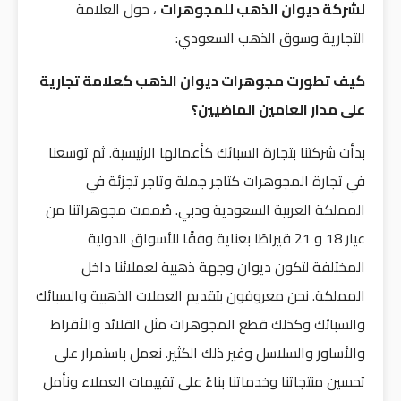
لشركة ديوان الذهب للمجوهرات
، حول العلامة
التجارية وسوق الذهب السعودي:
كيف تطورت مجوهرات ديوان الذهب كعلامة تجارية
على مدار العامين الماضيين؟
بدأت شركتنا بتجارة السبائك كأعمالها الرئيسية. ثم توسعنا
في تجارة المجوهرات كتاجر جملة وتاجر تجزئة في
المملكة العربية السعودية ودبي. صُممت مجوهراتنا من
عيار 18 و 21 قيراطًا بعناية وفقًا للأسواق الدولية
المختلفة لتكون ديوان وجهة ذهبية لعملائنا داخل
المملكة. نحن معروفون بتقديم العملات الذهبية والسبائك
والسبائك وكذلك قطع المجوهرات مثل القلائد والأقراط
والأساور والسلاسل وغير ذلك الكثير. نعمل باستمرار على
تحسين منتجاتنا وخدماتنا بناءً على تقييمات العملاء ونأمل