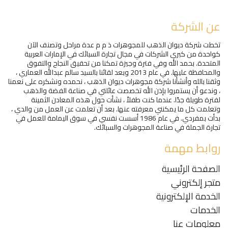
عن الشركة
تخطت شركة ديوان الذهب للمجوهرات ذ م م عدة مراحل وتصنف الآن
كواحدة من كبرى الشركات في مجال تجارة السبائك في الإمارات العربية
المتحدة. بحمد الله وفي فترة وجيزة تمكنا من تحقيق النجاح والتفوق
والمحافظة عليها. في عام 2013 وبعد لقائنا بالسيد سالم عبدالله العماري ،
وثقنا بالله وأنشأنا شركة مجوهرات ديوان الذهب ، نحمده ونشكره على نعمنا
، وندعو أن يستمروا بإذن الله تخصصت عائلتي في صناعة الفضة والذهب
لفترة طويلة جدًا. عندما كنت طفلاً ، نشأت حول هذه المعادن الثمينة
وتعلمت كل ما يمكنني معرفته عنها. بعد أن تعلمت عن العمل من والدي ،
بدأت بمفردي. في عام 1986 أسست نفسي في سوق اليمامة للعمل في
تجارة الجملة في صناعة المجوهرات والسبائك.
روابط مهمة
الصفحة الرئيسية
متجر إلكتروني
الخدمة الإلكترونية
الخدمات
معلومات عنا